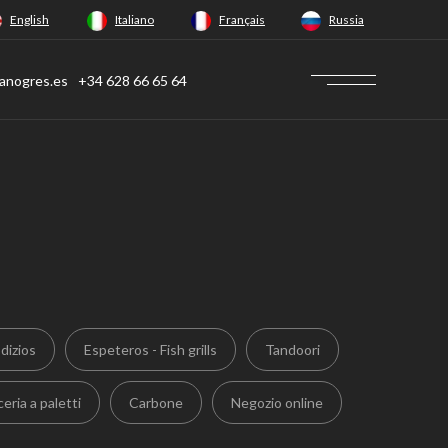
English
Italiano
Français
Russia
anogres.es
+34 628 66 65 64
dizios
Espeteros - Fish grills
Tandoori
eria a paletti
Carbone
Negozio online