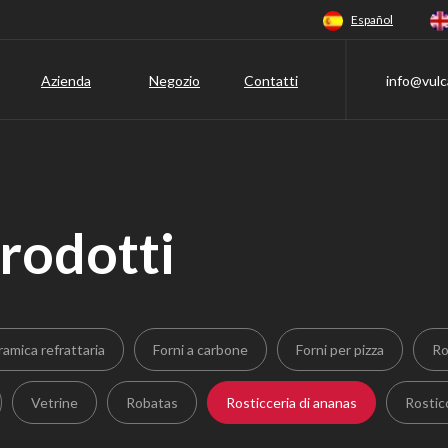
Español
Azienda
Negozio
Contatti
info@vulc
rodotti
amica refrattaria
Forni a carbone
Forni per pizza
Ro
Vetrine
Robatas
Rosticceria di ananas
Rosticc