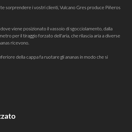
lete sorprendere i vostri clienti, Vulcano Gres produce Piñeros
ove viene posizionato il vassoio di sgocciolamento, dalla
tro per il tiraggio forzato dell'aria, che rilascia aria a diverse
ananas ricevono.
nferiore della cappa fa ruotare gli ananas in modo che si
zzato